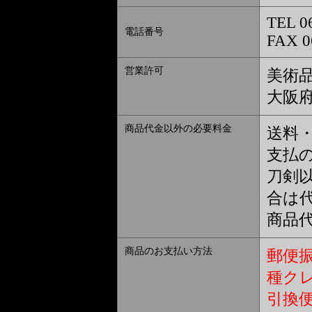
TEL 0
電話番号
FAX 0
営業許可
美術
大阪府
商品代金以外の必要料金
送料
支払
刀剣
合は
商品
商品のお支払い方法
郵便
種ク
引換