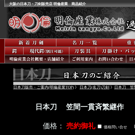
大阪の日本刀・刀剣販売店 明倫産業 商品紹介
日本刀販売・ご案内(明倫産業TOP)
》
日本刀(名刀)刀剣
》
日本刀 笠
日本刀 笠間一貫斉繁継作
価格：
売約御礼
価格問い合せ