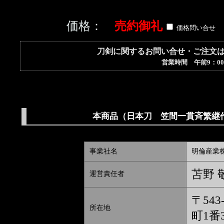
価格：
売約御礼
価格問い合せ
刀剣に関するお問い合せ・ご注文
営業時間 午前9：00
本商品（日本刀 笠間一貫斉繁継
事業社名
明倫産業
苫野 
運営責任者
〒54
所在地
町1番