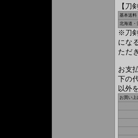
【刀
基本送料
北海道・
※刀
にな
ただ
お支
下の
以外
お買い上
お買い上
お買い上
お買い上
お買い上