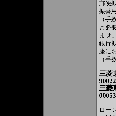
郵便
振替
（手
ど必
ませ
銀行
座に
（手
三菱
90022
三菱
00053
ローン