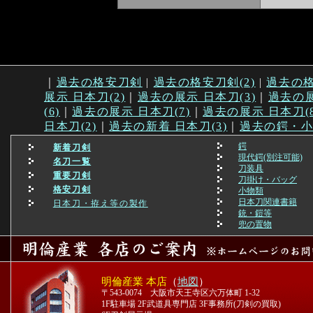
｜
過去の格安刀剣
|
過去の格安刀剣(2)
|
過去の格
展示 日本刀(2)
｜
過去の展示 日本刀(3)
｜
過去の展
(6)
｜
過去の展示 日本刀(7)
｜
過去の展示 日本刀(8
日本刀(2)
｜
過去の新着 日本刀(3)
｜
過去の鍔・
鍔
新着刀剣
現代鍔(別注可能)
名刀一覧
刀装具
重要刀剣
刀掛け・バッグ
格安刀剣
小物類
日本刀関連書籍
日本刀・拵え等の製作
銃・鎧等
兜の置物
明倫産業 本店
（
地図
）
〒543-0074 大阪市天王寺区六万体町 1-32
1F駐車場 2F武道具専門店 3F事務所(刀剣の買取)