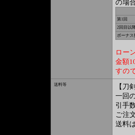
の場
第1回
2回目以
ボーナス
ロー
金額
すの
送料等
【刀
一回の
引手
ご注文
送料