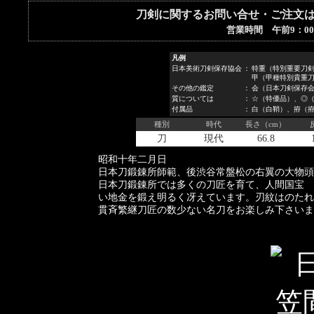
刀剣に関するお問い合せ・ご注文
営業時間 午前9：00
凡例
日本美術刀剣保存協会
：
特重（特別重要刀
甲（甲種特別貴重
その他の鑑定
：
会（日本刀剣保存
質については
：
☆（特優品）、◎（
付属品
：
白（白鞘）、拵（
種別
時代
長さ（cm）
刀
現代
66.8
昭和十年二月日
日本刀鍛錬所師範、後渋谷常盤松の右翼の大物頭
日本刀鍛錬所では多くの刀匠を育て、人間国宝 
い地金を鍛え明るく冴えています。刃紋はのたれ
貫斉繁継刀匠の数少ない名刀をお楽しみ下さいま